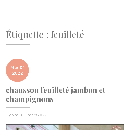
Étiquette :
feuilleté
Mar 01
2022
chausson feuilleté jambon et
champignons
Posted
By
Nat
1 mars 2022
on