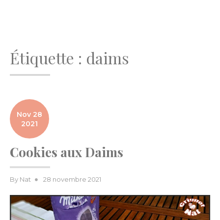
Étiquette :
daims
Nov 28
2021
Cookies aux Daims
Posted
By
Nat
28 novembre 2021
on