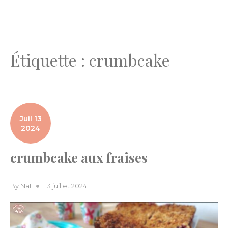
Étiquette :
crumbcake
Juil 13
2024
crumbcake aux fraises
Posted
By
Nat
13 juillet 2024
on