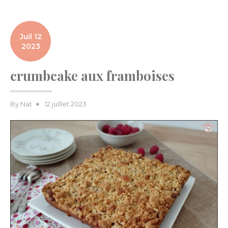
Juil 12
2023
crumbcake aux framboises
Posted
By
Nat
12 juillet 2023
on