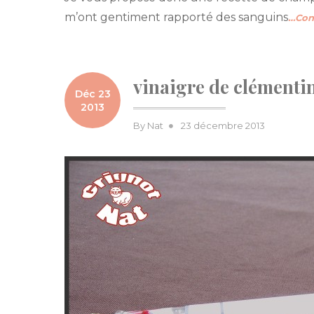
m’ont gentiment rapporté des sanguins
…Con
vinaigre de clémentine
Déc 23
2013
Posted
By
Nat
23 décembre 2013
on