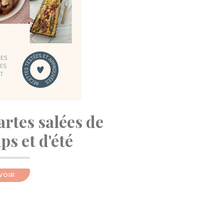
artes salées de
s et d'été
VOIR