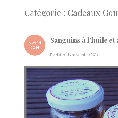
Catégorie :
Cadeaux Gou
Sanguins à l’huile et
Nov 14
2014
Posted
By
Nat
14 novembre 2014
on