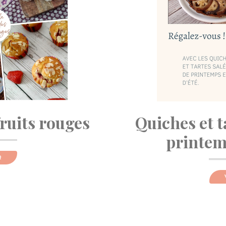
fruits rouges
Quiches et t
printemp
R