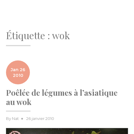
Étiquette :
wok
Jan 26
2010
Poêlée de légumes à l’asiatique
au wok
Posted
By
Nat
26 janvier 2010
on