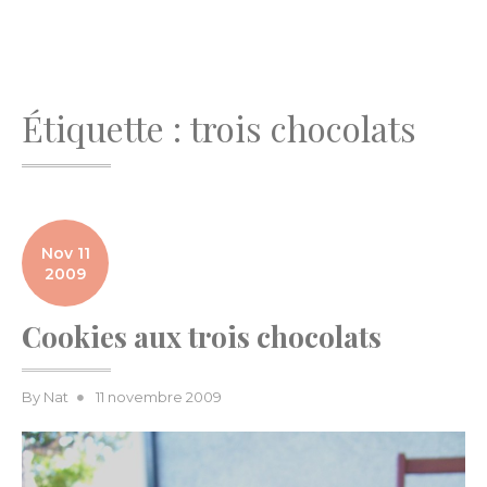
Étiquette :
trois chocolats
Nov 11
2009
Cookies aux trois chocolats
Posted
By
Nat
11 novembre 2009
on