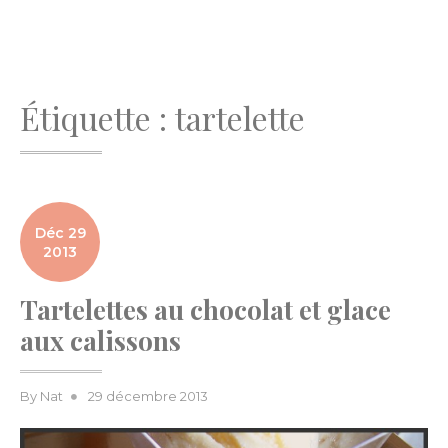
Étiquette :
tartelette
Déc 29
2013
Tartelettes au chocolat et glace
aux calissons
Posted
By
Nat
29 décembre 2013
on