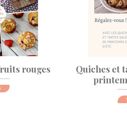
fruits rouges
Quiches et t
printemp
R