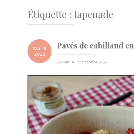
Étiquette :
tapenade
Pavés de cabillaud en
Oct 19
2022
Posted
By
Nat
19 octobre 2022
on