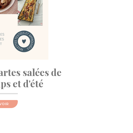
artes salées de
s et d'été
VOIR