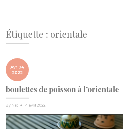
Étiquette :
orientale
Avr 04
2022
boulettes de poisson à l’orientale
Posted
By
Nat
4 avril 2022
on