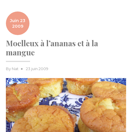
Juin 23
2009
Moelleux à l’ananas et à la
mangue
Posted
By
Nat
23 juin 2009
on