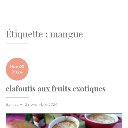
Étiquette :
mangue
Nov 02
2024
clafoutis aux fruits exotiques
Posted
By
Nat
2 novembre 2024
on