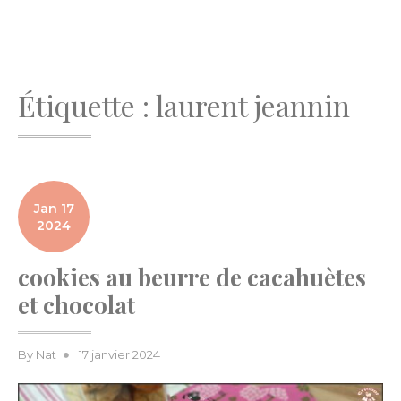
Étiquette :
laurent jeannin
Jan 17
2024
cookies au beurre de cacahuètes
et chocolat
Posted
By
Nat
17 janvier 2024
on