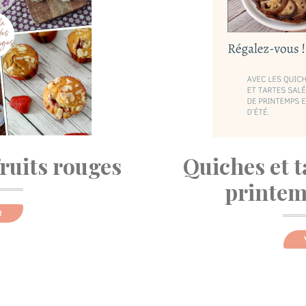
fruits rouges
Quiches et t
printemp
R