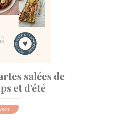
artes salées de
s et d'été
VOIR