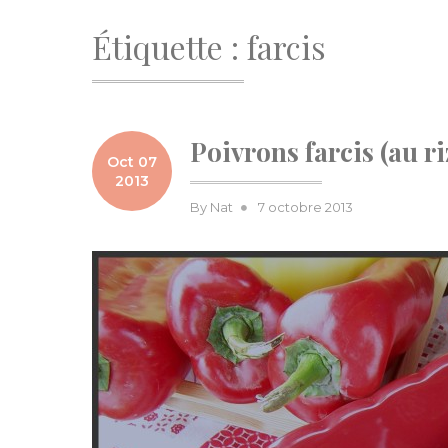
Étiquette :
farcis
Poivrons farcis (au riz
Oct 07
2013
Posted
By
Nat
7 octobre 2013
on