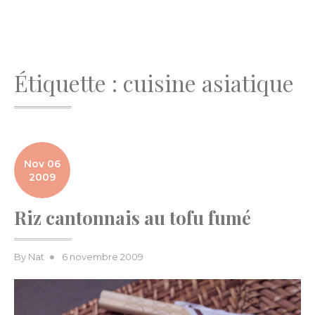
Étiquette :
cuisine asiatique
Nov 06
2009
Riz cantonnais au tofu fumé
Posted
By
Nat
6 novembre 2009
on