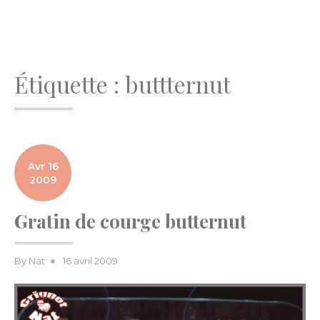
Étiquette :
buttternut
Avr 16
2009
Gratin de courge butternut
Posted
By
Nat
16 avril 2009
on