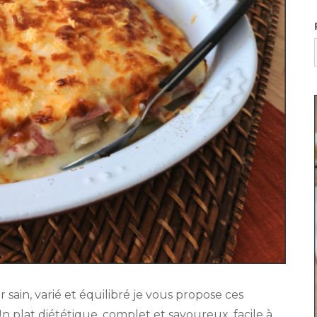
ain, varié et équilibré je vous propose ces
n plat diététique, complet et savoureux, facile à