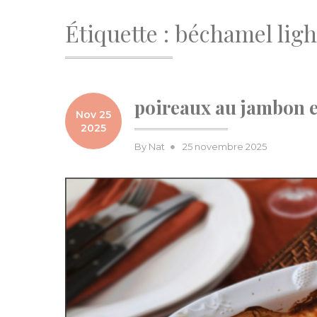
Étiquette :
béchamel ligh
poireaux au jambon et
Nov 25
2025
Posted
By
Nat
25 novembre 2025
on