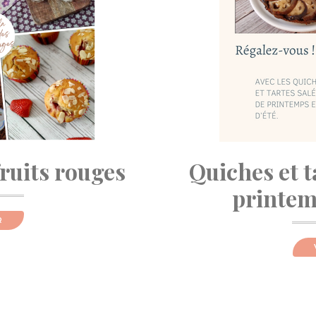
fruits rouges
Quiches et t
printemp
R