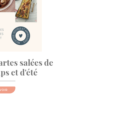
artes salées de
s et d'été
VOIR