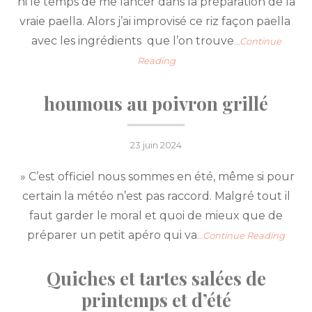
ni le temps de me lancer dans la préparation de la
vraie paella. Alors j’ai improvisé ce riz façon paella
avec les ingrédients que l’on trouve
…Continue
Reading
houmous au poivron grillé
Posted
23 juin 2024
on
» C’est officiel nous sommes en été, même si pour
certain la météo n’est pas raccord. Malgré tout il
faut garder le moral et quoi de mieux que de
préparer un petit apéro qui va
…Continue Reading
Quiches et tartes salées de
printemps et d’été