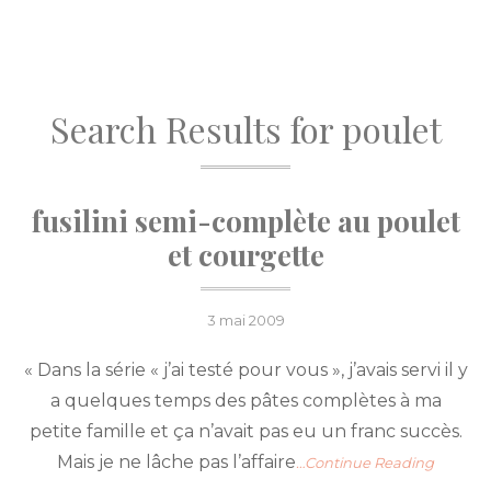
Search Results for
poulet
fusilini semi-complète au poulet
et courgette
Posted
3 mai 2009
on
« Dans la série « j’ai testé pour vous », j’avais servi il y
a quelques temps des pâtes complètes à ma
petite famille et ça n’avait pas eu un franc succès.
Mais je ne lâche pas l’affaire
…Continue Reading