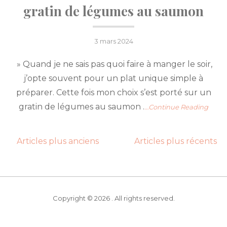
gratin de légumes au saumon
Posted
3 mars 2024
on
» Quand je ne sais pas quoi faire à manger le soir,
j’opte souvent pour un plat unique simple à
préparer. Cette fois mon choix s’est porté sur un
gratin de légumes au saumon .
…Continue Reading
Navigation
Articles plus anciens
Articles plus récents
des
articles
Copyright © 2026 . All rights reserved.