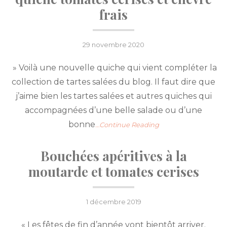
frais
Posted
29 novembre 2020
on
» Voilà une nouvelle quiche qui vient compléter la
collection de tartes salées du blog. Il faut dire que
j’aime bien les tartes salées et autres quiches qui
accompagnées d’une belle salade ou d’une
bonne
…Continue Reading
Bouchées apéritives à la
moutarde et tomates cerises
Posted
1 décembre 2019
on
« Les fêtes de fin d’année vont bientôt arriver.