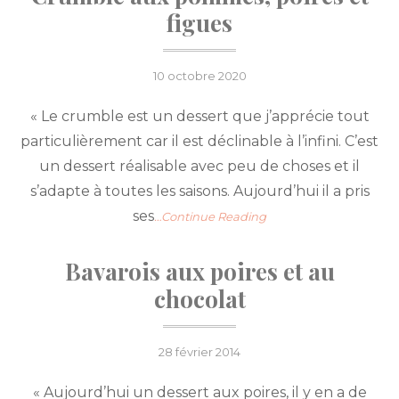
figues
Posted
10 octobre 2020
on
« Le crumble est un dessert que j’apprécie tout
particulièrement car il est déclinable à l’infini. C’est
un dessert réalisable avec peu de choses et il
s’adapte à toutes les saisons. Aujourd’hui il a pris
ses
…Continue Reading
Bavarois aux poires et au
chocolat
Posted
28 février 2014
on
« Aujourd’hui un dessert aux poires, il y en a de