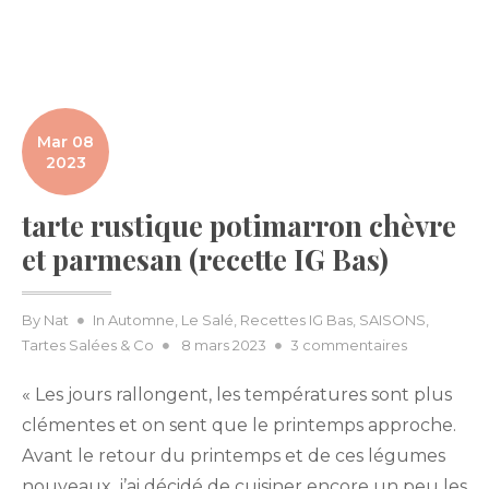
Mar 08
2023
tarte rustique potimarron chèvre
et parmesan (recette IG Bas)
By
Nat
In
Automne
,
Le Salé
,
Recettes IG Bas
,
SAISONS
,
Posted
sur
Tartes Salées & Co
8 mars 2023
3 commentaires
on
tarte
« Les jours rallongent, les températures sont plus
rustique
potimarron
clémentes et on sent que le printemps approche.
chèvre
Avant le retour du printemps et de ces légumes
et
nouveaux, j’ai décidé de cuisiner encore un peu les