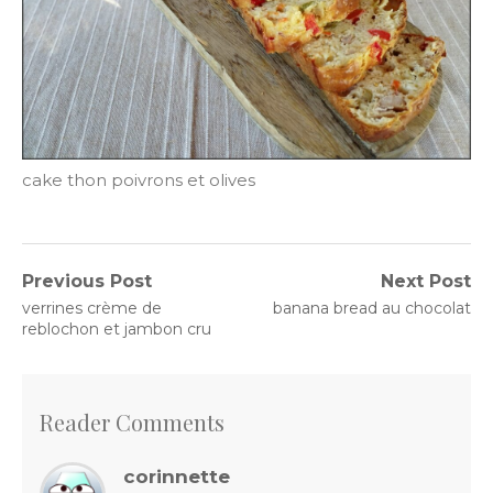
cake thon poivrons et olives
Navigation
Previous Post
Next Post
Previous
Next
verrines crème de
banana bread au chocolat
de
post:
post:
reblochon et jambon cru
l’article
Reader Comments
corinnette