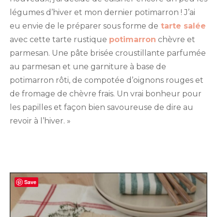
parmesan
légumes d’hiver et mon dernier potimarron ! J’ai
(recette
IG
eu envie de le préparer sous forme de
tarte salée
Bas)
avec cette tarte rustique
potimarron
chèvre et
parmesan. Une pâte brisée croustillante parfumée
au parmesan et une garniture à base de
potimarron rôti, de compotée d’oignons rouges et
de fromage de chèvre frais. Un vrai bonheur pour
les papilles et façon bien savoureuse de dire au
revoir à l’hiver. »
Save